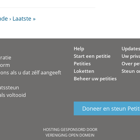
de ›
Laatste »
Help
Update
Start een petitie
Uw priv
ratie
Petities
Over pet
svorm
Loketten
Steun o
ons als u dat zélf aangeeft
Beheer uw petities
atssteun
ls voltooid
Doneer en steun Petit
HOSTING GESPONSORD DOOR
VERENIGING OPEN DOMEIN