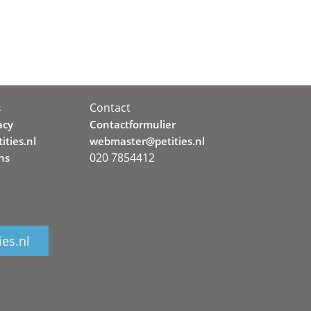
Contact
s
acy
Contactformulier
ities.nl
webmaster@petities.nl
020 7854412
ns
ies.nl